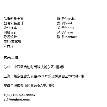
品牌形象全案
服 务/service
战略包装设计
案 例/work
企业样本
关 于/about
网站设计
动 态/news
导视设计
联 系/contact
展厅/文化墙
宣传片
苏州/上海
苏州工业园区
启迪时尚科技城东区9幢3楼
上海市嘉定区
曹安公路4671号乐璟协通园区28号楼9楼
安徽合肥市
蜀山区鑫云泰A座北5楼
+(86) 189 621 44447
st@centmo.com