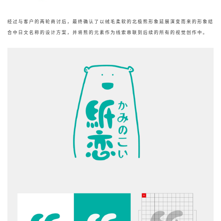
经过与客户的两轮商讨后，最终确认了以绒毛柔软的北极熊形象延展演变而来的形象结
合中日文名称的设计方案，并将熊的元素作为线索串联到后续的所有的视觉创作中。