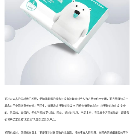
通过对竞品的分析我们发现，无硅油乳霜的概念并没有被其他对手作为产品价值点使用，而且无硅油这个
概念对于中国消费者来说并不陌生，滋源通过“无硅油洗发水”已经在消费者心智中将无硅油教育成“安全
的、健康的、天然的、无化学添加”的认知。因此，通过对市场、产品本身、竞品等多方面的论证，
最终我
们将产品定位成“无硅油”乳霜保湿系列产品。
前面也说过，保湿纸在日本主要是面向过敏导致的流鼻涕、打喷嚏等人群使用，在国内因其细润柔软不伤