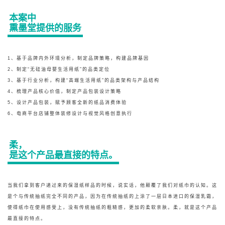
本案中
熏墨堂提供的服务
1、基于品牌内外环境分析，制定品牌策略，构建品牌基因
2、制定“无硅油母婴生活用纸”的品类定位
3、基于行业分析，构建“高端生活用纸”的品类架构与产品结构
4、梳理产品核心价值，制定产品包装设计策略
5、设计产品包装，赋予顾客全新的纸品消费体验
6、电商平台店铺整体装修设计与视觉风格创意执行
柔，
是这个产品最直接的特点。
当我们拿到客户递过来的保湿纸样品的时候，说实话，他颠覆了我们对纸巾的认知。这
是个与传统抽纸完全不同的产品，因为在传统抽纸的上涂了一层日本进口的保湿乳霜，
使得纸巾在使用感受上，没有传统抽纸的粗糙感，更加的柔软亲肤。柔，就是这个产品
最直接的特点。