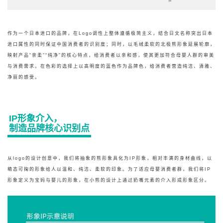
作为一个日本进口的品牌，在Logo调性上整体遵循极简主义，结合日文名称突出日本
进口属性的同时保证中国消费者的识别度；同时，以毛绒柔软的北极熊形象延展轮廓，
映射产品“亲柔”“纯净”的核心特点，给消费者以亲和感，使其更加符合母婴人群的审美
与消费需求。在色彩的选择上以高明度的蓝色作为品牌色，给消费者营造纯洁、清雅、
净丽的感受。
IP形象介入，
制造品牌核心识别点
从logo的设计创意中，我们将抽象的熊形象具化为IP形象，相对丰满的身材曲线，以
萌态可掬的形象给人以温和、纯洁、柔软的印象。为了适应母婴消费者群，我们将IP
形象定义为宝妈与婴儿的形象，在小熊的设计上通过奶嘴元素的介入形成形象区分。