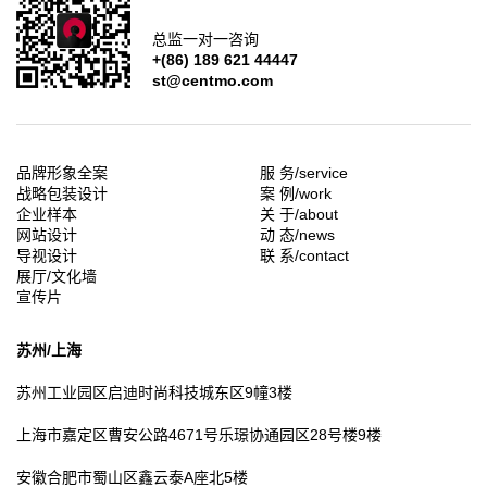
总监一对一咨询
+(86) 189 621 44447
st@centmo.com
品牌形象全案
服 务/service
战略包装设计
案 例/work
企业样本
关 于/about
网站设计
动 态/news
导视设计
联 系/contact
展厅/文化墙
宣传片
苏州/上海
苏州工业园区
启迪时尚科技城东区9幢3楼
上海市嘉定区
曹安公路4671号乐璟协通园区28号楼9楼
安徽合肥市
蜀山区鑫云泰A座北5楼