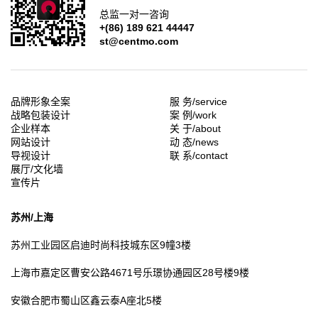
总监一对一咨询
+(86) 189 621 44447
st@centmo.com
品牌形象全案
服 务/service
战略包装设计
案 例/work
企业样本
关 于/about
网站设计
动 态/news
导视设计
联 系/contact
展厅/文化墙
宣传片
苏州/上海
苏州工业园区
启迪时尚科技城东区9幢3楼
上海市嘉定区
曹安公路4671号乐璟协通园区28号楼9楼
安徽合肥市
蜀山区鑫云泰A座北5楼